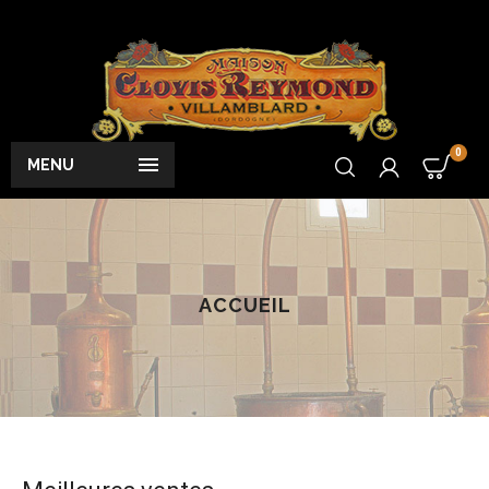
0

MENU
ACCUEIL