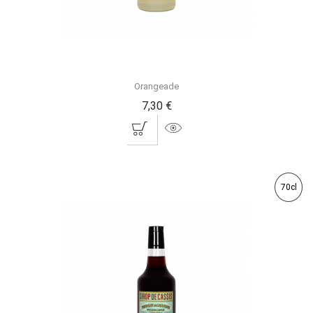
Orangeade
7,30 €
70cl