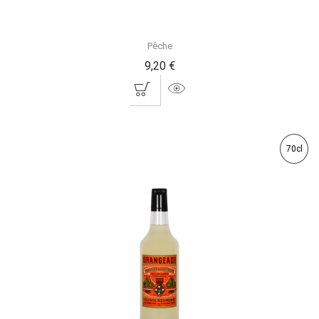
Pêche
9,20 €
70cl