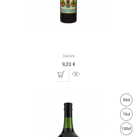
Cassis
9,20 €
50cl
75cl
100cl