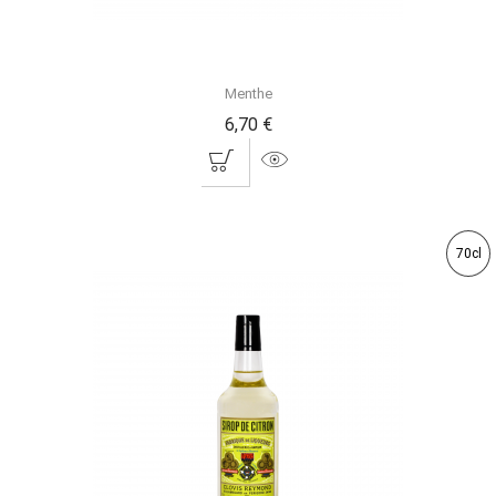
Menthe
6,70 €
70cl