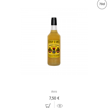
70cl
Anis
7,50 €