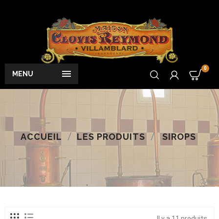
0

MENU
ACCUEIL
LES PRODUITS
SIROPS
Il y a 11 produits.