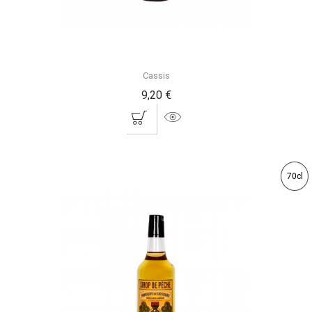
Cassis
9,20 €
70cl