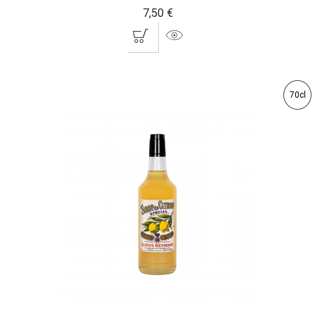
7,50 €
70cl