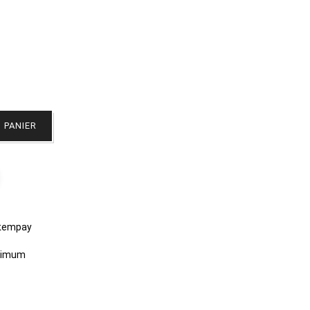
 PANIER
stempay
aximum