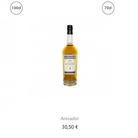
100cl
70cl
Anisador
30,50 €