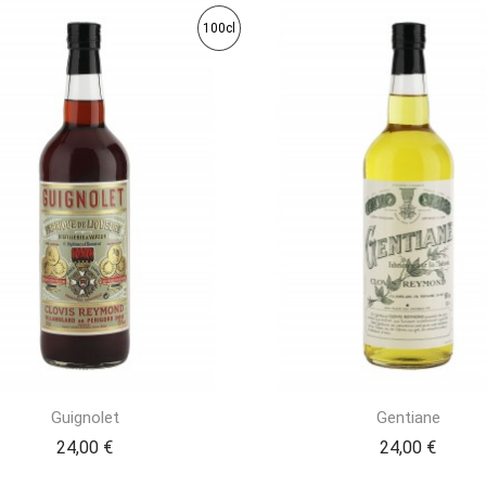
100cl
Guignolet
Gentiane
24,00 €
24,00 €