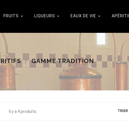
FRUITS
LIQUEURS
EAUX DE VIE
APÉRITI



RITIFS
GAMME TRADITION
TRIER 
Il y a 4 produits.