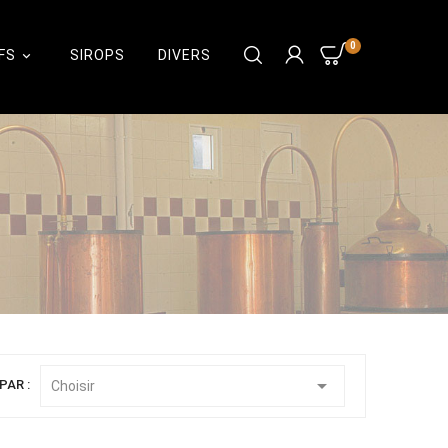
0
FS
SIROPS
DIVERS


PAR :
Choisir