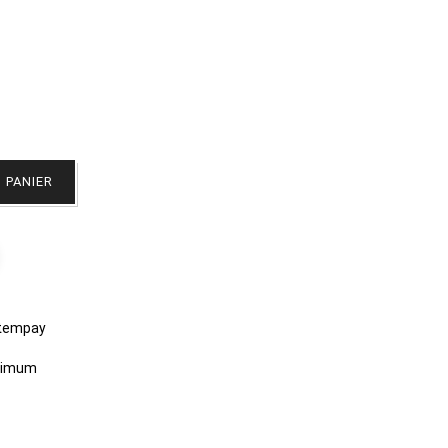
 PANIER
stempay
aximum