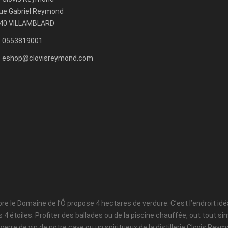
rue Gabriel Reymond
40 VILLAMBLARD
0553819001
eshop@clovisreymond.com
e le Domaine de l’Ô propose 4 hectares de verdure. C’est l’endroit idéa
4 étoiles. Profiter des ballades ou de la piscine chauffée, out tout s
 verre de vin de notre cave ou un spiritueux de la distillerie Clovis 