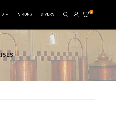
0
FS
SIROPS
DIVERS

ISES