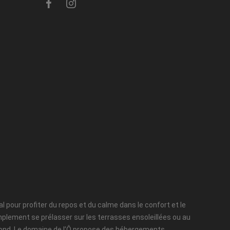
l pour profiter du repos et du calme dans le confort et le
implement se prélasser sur les terrasses ensoleillées ou au
Reymond. Le domaine de l’Ô propose des hébergements