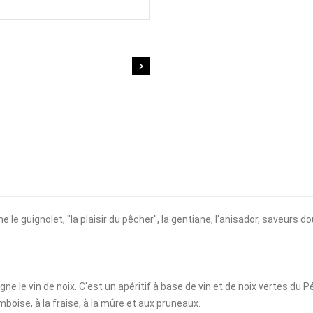

le guignolet, "la plaisir du pêcher", la gentiane, l'anisador, saveurs d
ne le vin de noix. C'est un apéritif à base de vin et de noix vertes du Pé
ramboise, à la fraise, à la mûre et aux pruneaux.