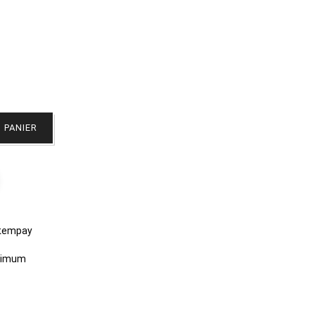
 PANIER
stempay
aximum