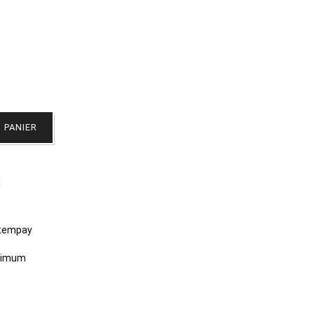
 PANIER
stempay
aximum