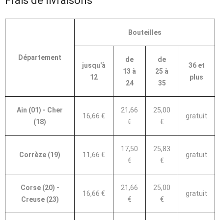
Frais de livraisons
Bouteilles
Département
de
de
jusqu'à
36 et
13 à
25 à
12
plus
24
35
Ain (01) - Cher
21,66
25,00
16,66 €
gratuit
(18)
€
€
17,50
25,83
Corrèze (19)
11,66 €
gratuit
€
€
Corse (20) -
21,66
25,00
16,66 €
gratuit
Creuse (23)
€
€