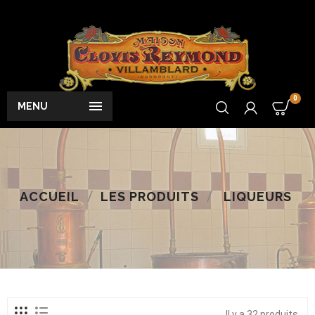
0

MENU
ACCUEIL
LES PRODUITS
LIQUEURS
Il y a 32 produits.